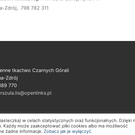
na-Zdrój, 798 782 311
zenne tkactwo Czarnych Górali
na-Zdrój
 189 770
rszula.lis@openlinks.pl
ciasteczka) w celach statystycznych oraz funkcjonalnych. Dzięki 
. Każdy może zaakceptować pliki cookies albo ma możliwość
ane żadne informacje.
Zobacz jak je wyłączyć.