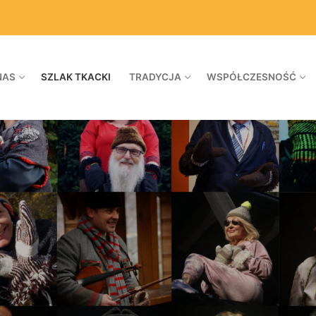
NAS
SZLAK TKACKI
TRADYCJA
WSPÓŁCZESNOŚĆ