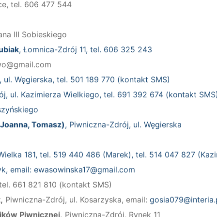
e, tel. 606 477 544
ana III Sobieskiego
ubiak
, Łomnica-Zdrój 11, tel. 606 325 243
two@gmail.com
 ul. Węgierska, tel. 501 189 770 (kontakt SMS)
j, ul. Kazimierza Wielkiego, tel. 691 392 674 (kontakt SMS
szyńskiego
, Joanna, Tomasz)
, Piwniczna-Zdrój, ul. Węgierska
elka 181, tel. 519 440 486 (Marek), tel. 514 047 827 (Kazi
yk, email: ewasowinska17@gmail.com
 tel. 661 821 810 (kontakt SMS)
,
Piwniczna-Zdrój, ul. Kosarzyska, email:
gosia079@interia.
ków Piwnicznej,
Piwniczna-Zdrój, Rynek 11