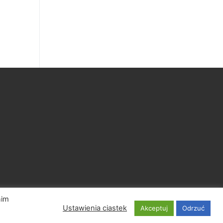
nim
Ustawienia ciastek
Akceptuj
Odrzuć