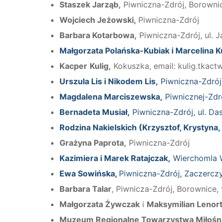
Staszek Jarząb,
Piwniczna-Zdrój, Borownic
Wojciech Jeżowski,
Piwniczna-Zdrój
Barbara Kotarbowa,
Piwniczna-Zdrój, ul. J
Małgorzata Polańska-Kubiak i Marcelina K
Kacper
Kulig,
Kokuszka, email: kulig.tkac
Urszula Lis i Nikodem Lis,
Piwniczna-Zdrój,
Magdalena Marciszewska,
Piwnicznej-Zdró
Bernadeta Musiał,
Piwniczna-Zdrój, ul. Da
Rodzina Nakielskich (Krzysztof, Krystyna
Grażyna Paprota,
Piwniczna-Zdrój
Kazimiera i Marek Ratajczak,
Wierchomla Wi
Ewa Sowińska,
Piwniczna-Zdrój, Zaczercz
Barbara Talar
, Piwnicza-Zdrój, Borownice,
Małgorzata Żywczak
i
Maksymilian Lenort
Muzeum Regionalne Towarzystwa Miłośni