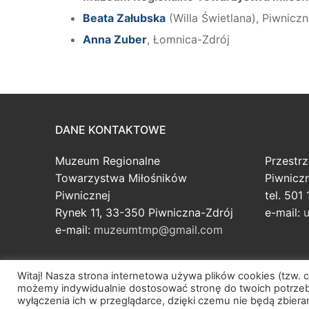
Beata Załubska
(Willa Świetlana), Piwnicz
Anna Zuber
, Łomnica-Zdrój
DANE KONTAKTOWE
Muzeum Regionalne
Przestr
Towarzystwa Miłośników
Piwnicz
Piwnicznej
tel. 501
Rynek 11, 33-350 Piwniczna-Zdrój
e-mail:
u
e-mail:
muzeumtmp@gmail.com
Witaj! Nasza strona internetowa używa plików cookies (tzw. 
możemy indywidualnie dostosować stronę do twoich potrzeb
Prawa autorskie © 2026 Rękawice furmańskie.
wyłączenia ich w przeglądarce, dzięki czemu nie będą zbier