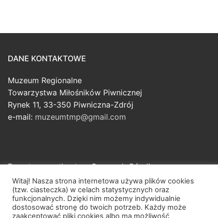
DANE KONTAKTOWE
Muzeum Regionalne
Towarzystwa Miłośników Piwnicznej
Rynek 11, 33-350 Piwniczna-Zdrój
e-mail:
muzeumtmp@gmail.com
Przestrzenne tkactwo Czarnych Górali
Piwniczna-Zdrój
Witaj! Nasza strona internetowa używa plików cookies
(tzw. ciasteczka) w celach statystycznych oraz
tel. 501 189 770
funkcjonalnych. Dzięki nim możemy indywidualnie
e-mail:
urszula.lis@openlinks.pl
dostosować stronę do twoich potrzeb. Każdy może
zaakceptować pliki cookies albo ma możliwość